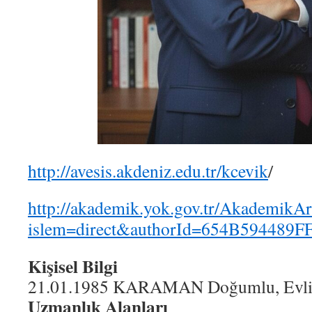
http://avesis.akdeniz.edu.tr/kcevik
/
http://akademik.yok.gov.tr/Akademik
islem=direct&authorId=654B594489F
Kişisel Bilgi
21.01.1985 KARAMAN Doğumlu, Evli 2
Uzmanlık Alanları